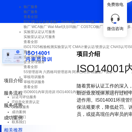
免费致电
验厂服务
验厂服务
查看全部
BSCI商业社会标准验厂
Sedex验厂/SMETA验厂
WRAP验厂
Higg In
验厂
WCA验厂
Wal-Mart沃尔玛验厂
COSTCO验厂
C-TPAT验厂
更多..
微信咨询
实验室认证认可服务
实验室认证认可服务
查看全部
ISO17025检验检测实验室认可
CMA计量认证/资质认定
CNAS认可I
更多...
项目介绍
企业管理服务
企业管理服务
ISO1400
查看全部
5S管理咨询
六西格玛管理咨询
阿米巴经营
精益生产
更多...
审核培训服务
项目介绍
审核培训服务
随着贯标认证工作的深入
查看全部
ISO9001内审员培训
ISO14001内审员培训
ISO45001内审员培训
IS
服务流程
助企业发现体系运行过程
认证与评估服务
进作用。IS014001
IT信息化资质认定
服务优势
保法规要求，降低处罚、
实验室服务
成功案例
员，或提高现任内审员的
关于我们
成功案例
联系我们
相关推荐