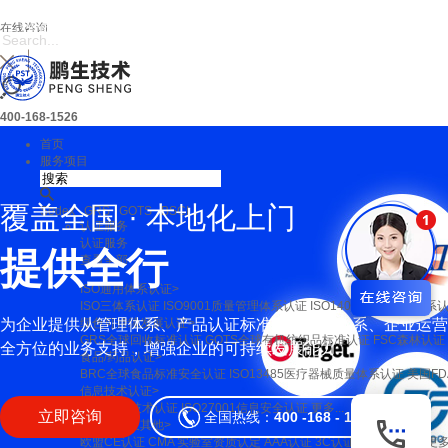
您目前正在鹏生技术
在线咨询
官网
400-168-1526
首页
服务项目
覆盖全国 · 本地化上门
Sedex
GRS
GOTS
BSCI
...
认证服务
认证服务
提
供
全
行
业
的
业
查看全部
ISO通用体系认证>
ISO三体系认证
ISO9001质量管理体系认证
ISO14001环境管理体系
为企业提供从管理体系、产品认证标准、供应链体系、企业运营
绿色可持续发展认证>
GRS全球回收标准认证
GOTS全球有机纺织品标准认证
FSC森林认证
全方位的业务支持，增强企业的可持续发展能力
食品/药品认证>
BRC全球食品标准安全认证
ISO13485医疗器械质量体系认证
美国F
信息技术认证>
ITSS信息技术认证
ISO27001信息安全认证
更多...
立即咨询
全国热线：
400 -168 - 1526
产品认证及其他>
欧盟CE认证
CMA 实验室资质认定
AAA认证
3C认证
德国GS认证
更多.