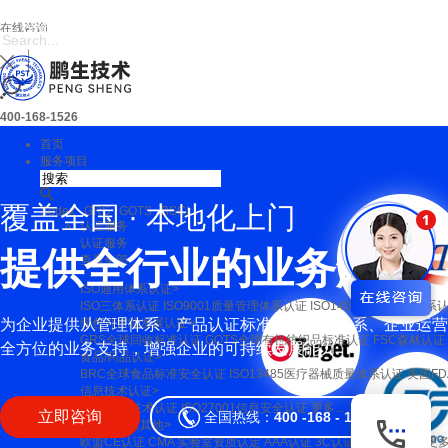
您目前正在鹏生技术
在线咨询
官网
400-168-1526
首页
服务项目
覆盖全国 · 本地化上门
Sedex
GRS
GOTS
BSCI
...
认证服务
认证服务
提
供
全
行
业
的
业
务
解
决
查看全部
ISO通用体系认证>
ISO三体系认证
ISO9001质量管理体系认证
ISO14001环境管理体系
为企业提供从管理体系、产品认证标准、供应链体系、企业运营
绿色可持续发展认证>
GRS全球回收标准认证
GOTS全球有机纺织品标准认证
FSC森林认证
全方位的业务支持，增强企业的可持续发展能力
食品/药品认证>
BRC全球食品标准安全认证
ISO13485医疗器械质量体系认证
美国F
信息技术认证>
ITSS信息技术认证
ISO27001信息安全认证
更多...
立即咨询
全国热线：
400 -168 - 1526
产品认证及其他>
欧盟CE认证
CMA 实验室资质认定
AAA认证
3C认证
德国GS认证
更多.