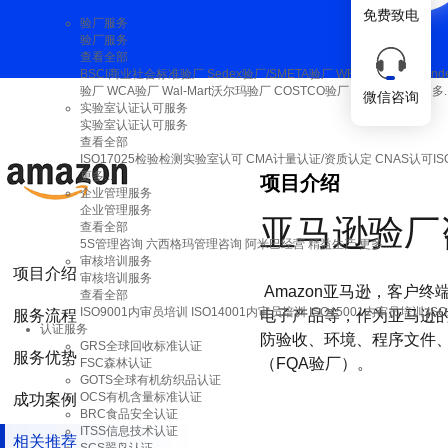
免费致电
验厂服务
验厂服务
查看全部
BSCI商业社会标准验厂
Sedex验厂/SMETA验厂
WRAP验厂
Higg In
验厂
WCA验厂
Wal-Mart沃尔玛验厂
COSTCO验厂
C-TPAT验厂
更多..
微信咨询
实验室认证认可服务
实验室认证认可服务
查看全部
ISO17025检验检测实验室认可
CMA计量认证/资质认定
CNAS认可I
更多...
项目介绍
企业管理服务
企业管理服务
亚马逊验厂
查看全部
5S管理咨询
六西格玛管理咨询
阿米巴经营
精益生产
更多...
审核培训服务
项目介绍
审核培训服务
Amazon亚马逊，客户
查看全部
ISO9001内审员培训
ISO14001内审员培训
ISO45001内审员培训
IS
服务流程
电子产品等，作为亚马逊
认证服务
防验收、环境、程序文件、
GRS全球回收标准认证
服务优势
（FQA验厂）。
FSC森林认证
GOTS全球有机纺织品认证
OCS有机含量标准认证
成功案例
BRC食品安全认证
ITSS信息技术认证
相关推荐