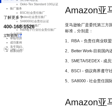
SCS翠鸟认证
Oeko-Tex Standard 100认证
Amazo
验厂服务
BSCI社会责任验厂
了解更多？
Sedex社会责任验厂
SA8000社会责任认证
亚马逊验厂是委托第三方国
400-168-1526
Higg Index验厂
RBA电子行业社会责任验厂
标准，分别是：
企业管理
立即咨询
审核培训
1、RBA－负责任商业联盟
成功案例
关于我们
2、Better Work-
联系我们
3、SMETA/SEDEX 
4、BSCI－倡议商界遵守
5、SA8000 - 社会责任
Amazon