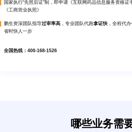
国家执行“先照后证”制，即申请《互联网药品信息服务资格证
《工商营业执照》
鹏生资深团队指导
过审率高
，专业团队代跑
拿证快
，全程代办
省时快人一步
全国热线：400-168-1526
哪些业务需