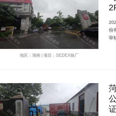
2
20
份
审
地区：湖南 | 项目：SEDEX验厂