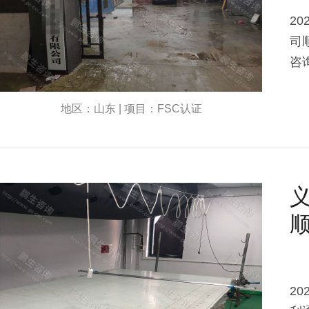
2
司
咨
地区：山东 | 项目：FSC认证
2