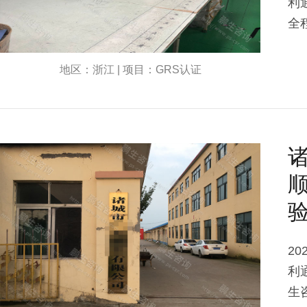
利
全
地区：浙江 | 项目：GRS认证
顺
2
利
生