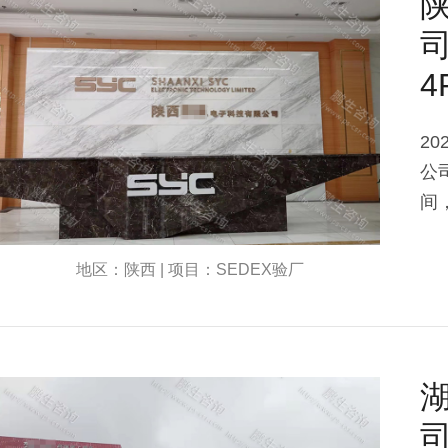
司
4
2
公
间
地区：陕西 | 项目：SEDEX验厂
司