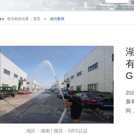
您当前的位置 ：
首页
成功案例
G
2
展
间
地区：湖南 | 项目：GRS认证