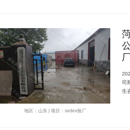
公
2
司
生
地区：山东 | 项目：sedex验厂