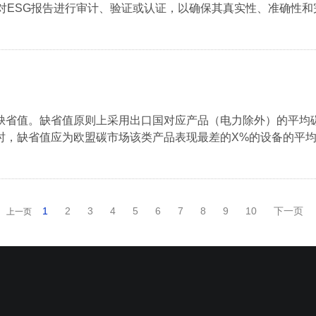
ESG报告进行审计、验证或认证，以确保其真实性、准确性和完整
缺省值。缺省值原则上采用出口国对应产品（电力除外）的平均
，缺省值应为欧盟碳市场该类产品表现最差的X%的设备的平均碳
1
2
3
4
5
6
7
8
9
10
下一页
上一页