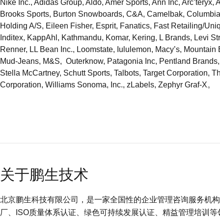
Nike Inc., Adidas Group, Aldo, Amer Sports, Ann Inc, Arc’teryx, 
Brooks Sports, Burton Snowboards, C&A, Camelbak, Columbia 
Holding A/S, Eileen Fisher, Esprit, Fanatics, Fast Retailing
Inditex, KappAhl, Kathmandu, Komar, Kering, L Brands, Levi Str
Renner, LL Bean Inc., Loomstate, Iululemon, Macy’s, Mountai
Mud-Jeans, M&S, Outerknow, Patagonia Inc, Pentland Brands,
Stella McCartney, Schutt Sports, Talbots, Target Corporation, T
Corporation, Williams Sonoma, Inc., zLabels, Zephyr Graf-X。
关于鹏生技术
北京鹏生科技有限公司，是一家全国性的企业管理咨询服务机构 (
厂、ISO质量体系认证、绿色可持续发展认证、精益管理培训